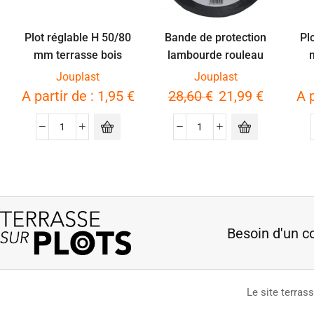
Plot réglable H 50/80
Bande de protection
Pl
mm terrasse bois
lambourde rouleau
77mm x 20m
Jouplast
Jouplast
A partir de :
1,95
€
28,60
€
21,99
€
A 
Besoin d'un c
Le site terras