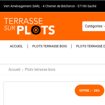
Vert Aménagement SARL - 4 Chemin de Bécheron - 37190 Saché
Catégories
ACCUEIL
PLOTS TERRASSE BOIS
PLOTS TERRASSE 
Accueil
Plots terrasse bois
OFFRE : - 26%