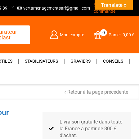
Suivre ma
Translate »
9 89
vertamenagementsarl@gmail.com
commande
urateur
0
Mon compte
Panier
0,00
€
last
TILES
STABILISATEURS
GRAVIERS
CONSEILS
Retour à la page précédente
our
Livraison gratuite dans toute
la France à partir de 800 €
d'achat​.