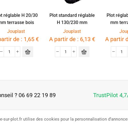
ot réglable H 20/30
Plot standard réglable
Plot régla
mm terrasse bois
H 130/230 mm
mm terr
CLEMAN
Jouplast
Jouplast
Jou
partir de :
1,65
€
A partir de :
6,13
€
A partir 
onseil ? 06 69 22 19 89
TrustPilot 4,7
se-sur-plot.fr utilise des cookies pour la personnalisation d’annonces