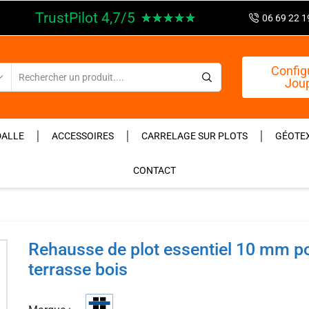
TrustPilot 4,7/5
★
★
★
★
★
06 69 22 1
Config
Joup
DALLE
ACCESSOIRES
CARRELAGE SUR PLOTS
GÉOTEX
CONTACT
Rehausse de plot essentiel 10 mm p
terrasse bois