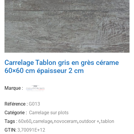
Carrelage Tablon gris en grès cérame
60×60 cm épaisseur 2 cm
Marque :
Référence :
G013
Catégorie :
Carrelage sur plots
Tags :
60x60
,
carrelage
,
novoceram
,
outdoor +
,
tablon
GTIN:
3,70091E+12