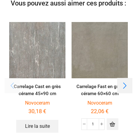
Vous pouvez aussi aimer ces produits :
Carrelage Cast en grès
Carrelage Fast en grès
cérame 45×90 cm
cérame 60×60 cm
épaisseur 2 cm effet pierre
épaisseur 2 cm coloris
Novoceram
Novoceram
de Vals
sable
30,18
€
22,06
€
Lire la suite