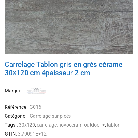
Carrelage Tablon gris en grès cérame
30×120 cm épaisseur 2 cm
Marque :
Référence :
G016
Catégorie :
Carrelage sur plots
Tags :
30x120
,
carrelage
,
novoceram
,
outdoor +
,
tablon
GTIN:
3,70091E+12