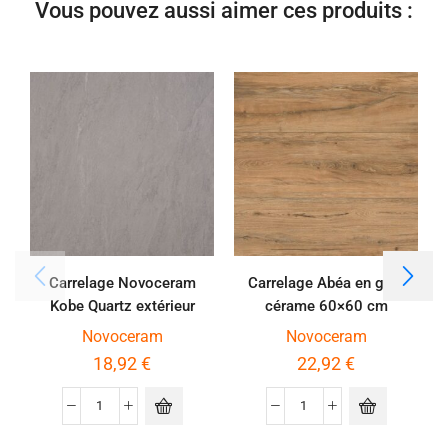
Vous pouvez aussi aimer ces produits :
Carrelage Novoceram
Carrelage Abéa en grès
Kobe Quartz extérieur
cérame 60×60 cm
60×60 cm épaisseur 2 cm
épaisseur 2 cm coloris
Novoceram
Novoceram
miel
18,92
€
22,92
€