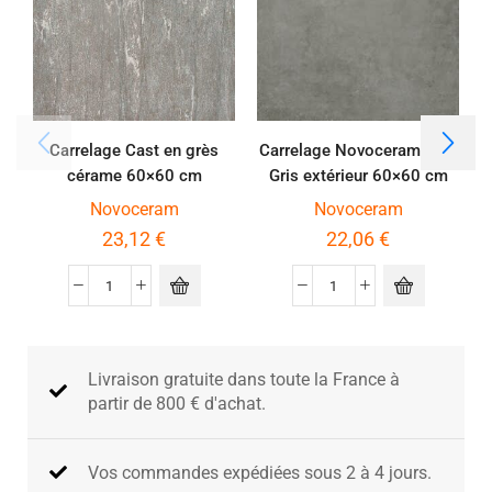
Carrelage Cast en grès
Carrelage Novoceram Fast
cérame 60×60 cm
Gris extérieur 60×60 cm
épaisseur 2 cm effet pierre
épaisseur 2 cm
é
Novoceram
Novoceram
de Vals
23,12
€
22,06
€
Livraison gratuite dans toute la France à
partir de 800 € d'achat​.
Vos commandes expédiées sous 2 à 4 jours.