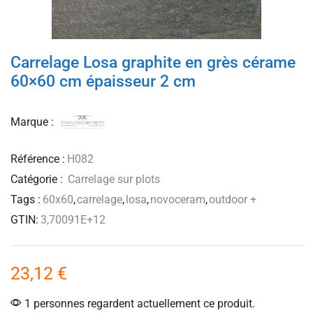
Carrelage Losa graphite en grès cérame
60×60 cm épaisseur 2 cm
Marque :
Référence :
H082
Catégorie :
Carrelage sur plots
Tags :
60x60
,
carrelage
,
losa
,
novoceram
,
outdoor +
GTIN:
3,70091E+12
23,12
€
1 personnes regardent actuellement ce produit.