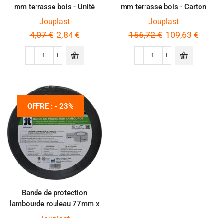
mm terrasse bois - Unité
mm terrasse bois - Carton
de 40 pièces
Jouplast
Jouplast
4,07
€
2,84
€
156,72
€
109,63
€
OFFRE : - 23%
Bande de protection
lambourde rouleau 77mm x
20m