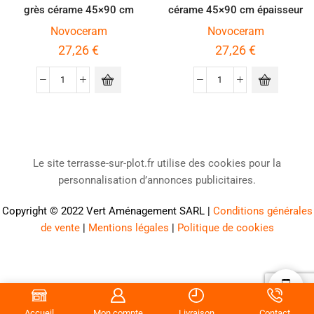
grès cérame 45×90 cm
cérame 45×90 cm épaisseur
épaisseur 2 cm
2 cm
Novoceram
Novoceram
27,26
€
27,26
€
Le site terrasse-sur-plot.fr utilise des cookies pour la
personnalisation d’annonces publicitaires.
Copyright © 2022
Vert Aménagement SARL
|
Conditions générales
de vente
|
Mentions légales
|
Politique de cookies
Accueil
Mon compte
Livraison
Contact