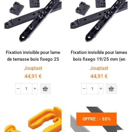
Fixation invisible pour lame
Fixation invisible pour lames
de terrasse bois fixego 25
bois fixego 19/25 mm (en
mm et plus (en seau)
seau)
Jouplast
Jouplast
44,91
€
44,91
€
OFFRE : - 55%