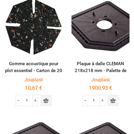
Gomme acoustique pour
Plaque à dalle CLEMAN
plot essentiel - Carton de 20
218x218 mm - Palette de
pièces
600 pièces
Jouplast
Jouplast
10,67
€
1900,93
€