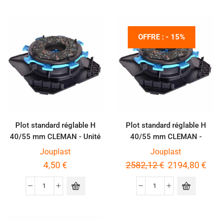
OFFRE : - 15%
Plot standard réglable H
Plot standard réglable H
40/55 mm CLEMAN - Unité
40/55 mm CLEMAN -
Palette de 600 pièces
Jouplast
Jouplast
4,50
€
2582,12
€
2194,80
€