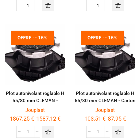
OFFRE : - 15%
OFFRE : - 15%
Plot autonivelant réglable H
Plot autonivelant réglable H
55/80 mm CLEMAN -
55/80 mm CLEMAN - Carton
Palette de 360 pièces
de 20 pièces
Jouplast
Jouplast
1867,25
€
1587,12
€
103,51
€
87,95
€