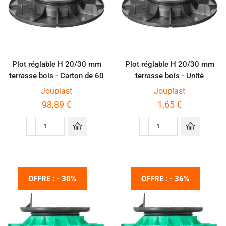
Plot réglable H 20/30 mm
Plot réglable H 20/30 mm
terrasse bois - Carton de 60
terrasse bois - Unité
pièces
Jouplast
Jouplast
98,89
€
1,65
€
OFFRE : - 30%
OFFRE : - 36%