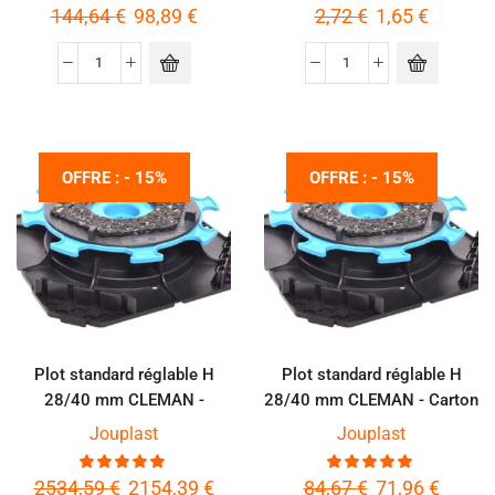
144,64
€
98,89
€
2,72
€
1,65
€
OFFRE : - 15%
OFFRE : - 15%
Plot standard réglable H
Plot standard réglable H
28/40 mm CLEMAN -
28/40 mm CLEMAN - Carton
Palette de 600 pièces
de 20 pièces
Jouplast
Jouplast
2534,59
€
2154,39
€
84,67
€
71,96
€