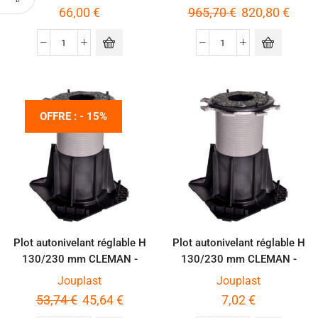
66,00
€
965,70
€
820,80
€
OFFRE : - 15%
Plot autonivelant réglable H
Plot autonivelant réglable H
130/230 mm CLEMAN -
130/230 mm CLEMAN -
Carton de 8 pièces
Unité
Jouplast
Jouplast
53,74
€
45,64
€
7,02
€