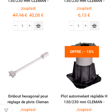
130/230 mm CLEMAN -
130/230 mm CLEMAN -
Carton de 8 pièces
Unité
Jouplast
Jouplast
47,16
€
40,08
€
6,13
€
OFFRE : - 15%
Embout hexagonal pour
Plot autonivelant réglable H
réglage de plots Cleman
130/230 mm CLEMAN -
Palette de 144 pièces
Jouplast
Jouplast