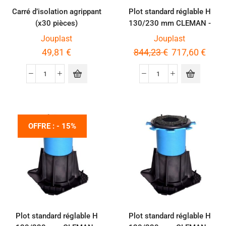
Carré d’isolation agrippant
Plot standard réglable H
(x30 pièces)
130/230 mm CLEMAN -
Palette de 144 pièces
Jouplast
Jouplast
49,81
€
844,23
€
717,60
€
OFFRE : - 15%
Plot standard réglable H
Plot standard réglable H