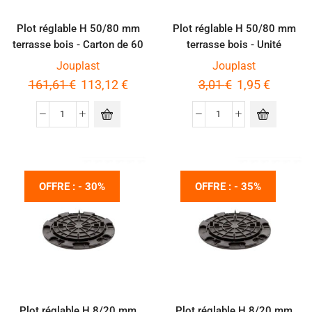
Plot réglable H 50/80 mm
Plot réglable H 50/80 mm
terrasse bois - Carton de 60
terrasse bois - Unité
pièces
Jouplast
Jouplast
161,61
€
113,12
€
3,01
€
1,95
€
OFFRE : - 30%
OFFRE : - 35%
Plot réglable H 8/20 mm
Plot réglable H 8/20 mm