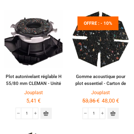
OFFRE : - 10%
Plot autonivelant réglable H
Gomme acoustique pour
55/80 mm CLEMAN - Unité
plot essentiel - Carton de
100 pièces
Jouplast
Jouplast
5,41
€
53,36
€
48,00
€