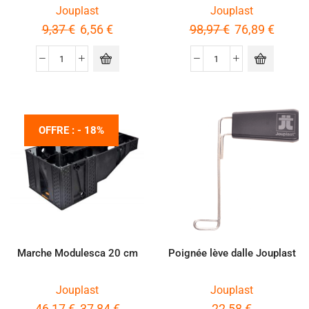
dalles - Unité
Jouplast
Jouplast
9,37
€
6,56
€
98,97
€
76,89
€
OFFRE : - 18%
Marche Modulesca 20 cm
Poignée lève dalle Jouplast
Jouplast
Jouplast
46,17
€
37,84
€
22,58
€