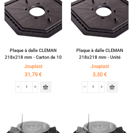
Plaque à dalle CLEMAN
Plaque à dalle CLEMAN
218x218 mm - Carton de 10
218x218 mm - Unité
pièces
Jouplast
Jouplast
31,79
€
3,30
€