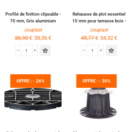
Profilé de finition clipsable -
Rehausse de plot essentiel
70 mm, Gris aluminium
10 mm pour terrasse bois -
Carton de 60 pièces
Jouplast
Jouplast
86,90
€
38,36
€
45,77
€
34,32
€
OFFRE : - 26%
OFFRE : - 30%