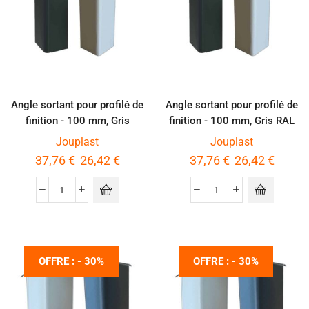
Angle sortant pour profilé de
Angle sortant pour profilé de
finition - 100 mm, Gris
finition - 100 mm, Gris RAL
aluminium
7016
Jouplast
Jouplast
37,76
€
26,42
€
37,76
€
26,42
€
OFFRE : - 30%
OFFRE : - 30%