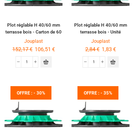
Plot réglable H 40/60 mm
Plot réglable H 40/60 mm
terrasse bois - Carton de 60
terrasse bois - Unité
pièces
Jouplast
Jouplast
152,17
€
106,51
€
2,84
€
1,83
€
OFFRE : - 30%
OFFRE : - 35%