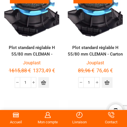
Plot standard réglable H
Plot standard réglable H
55/80 mm CLEMAN -
55/80 mm CLEMAN - Carton
Palette de 360 pièces
de 20 pièces
Jouplast
Jouplast
1615,88
€
1373,49
€
89,96
€
76,46
€
Accueil
Mon compte
Livraison
Contact