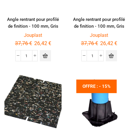
Angle rentrant pour profilé
Angle rentrant pour profilé
de finition - 100 mm, Gris
de finition - 100 mm, Gris
RAL7016
aluminium
Jouplast
Jouplast
37,76
€
26,42
€
37,76
€
26,42
€
OFFRE : - 15%