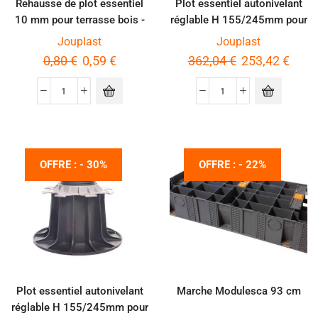
Rehausse de plot essentiel
Plot essentiel autonivelant
10 mm pour terrasse bois -
réglable H 155/245mm pour
Unité
dalles - Carton de 40 pièces
Jouplast
Jouplast
0,80
€
0,59
€
362,04
€
253,42
€
OFFRE : - 30%
OFFRE : - 22%
Plot essentiel autonivelant
Marche Modulesca 93 cm
réglable H 155/245mm pour